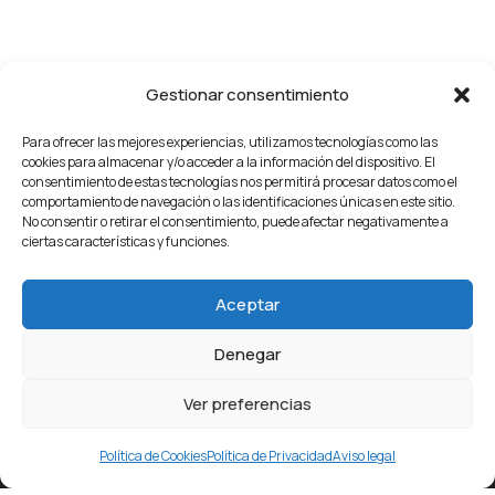
Gestionar consentimiento
Para ofrecer las mejores experiencias, utilizamos tecnologías como las
cookies para almacenar y/o acceder a la información del dispositivo. El
consentimiento de estas tecnologías nos permitirá procesar datos como el
comportamiento de navegación o las identificaciones únicas en este sitio.
No consentir o retirar el consentimiento, puede afectar negativamente a
ciertas características y funciones.
Aceptar
Denegar
Ver preferencias
Política de Cookies
Política de Privacidad
Aviso legal
Estamos en pleno centro de Getafe, detrás del