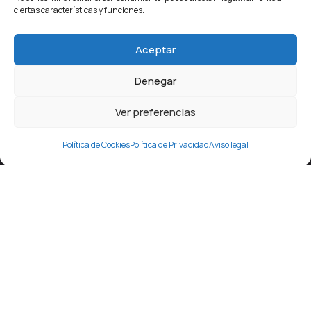
ciertas características y funciones.
Aceptar
Denegar
Ver preferencias
Política de Cookies
Política de Privacidad
Aviso legal
Estamos en pleno centro de Getafe, detrás del
Ayuntamiento, en la conocida como
“Plaza de la Rueda”
.
Frente a nuestro local, cruzando la calle, existe
un
aparcamiento público.
Si vienes en coche te facilitará
el acceso y la
primera hora es gratis
para nuestros
clientes.