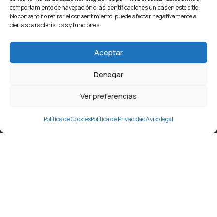
comportamiento de navegación o las identificaciones únicas en este sitio.
No consentir o retirar el consentimiento, puede afectar negativamente a
ciertas características y funciones.
Aceptar
Denegar
Ver preferencias
Política de Cookies
Política de Privacidad
Aviso legal
Estamos en pleno centro de Getafe, detrás del
Ayuntamiento, en la conocida como
“Plaza de la Rueda”
.
Frente a nuestro local, cruzando la calle, existe
un
aparcamiento público.
Si vienes en coche te facilitará
el acceso y la
primera hora es gratis
para nuestros
clientes.