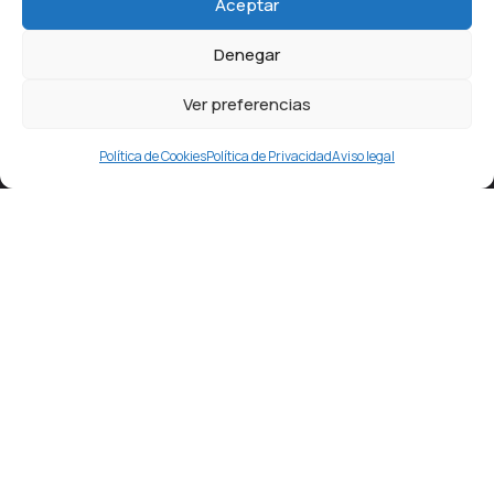
Aceptar
Denegar
Ver preferencias
Política de Cookies
Política de Privacidad
Aviso legal
Estamos en pleno centro de Getafe, detrás del
Ayuntamiento, en la conocida como
“Plaza de la Rueda”
.
Frente a nuestro local, cruzando la calle, existe
un
aparcamiento público.
Si vienes en coche te facilitará
el acceso y la
primera hora es gratis
para nuestros
clientes.
Contacto
Pl. de las Cuestas, 1, 28901