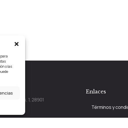
s para
stas
ón o las
 puede
tacto
Enlaces
rencias
e las Cuestas, 1, 28901
Términos y condi
fe, Madrid
Aviso legal
 y Miercoles 12:00 a 20:30, Martes