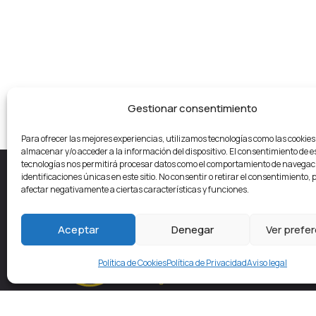
Gestionar consentimiento
Para ofrecer las mejores experiencias, utilizamos tecnologías como las cookie
almacenar y/o acceder a la información del dispositivo. El consentimiento de e
tecnologías nos permitirá procesar datos como el comportamiento de navegaci
identificaciones únicas en este sitio. No consentir o retirar el consentimiento,
afectar negativamente a ciertas características y funciones.
Con
Aceptar
Denegar
Ver prefe
Pl. d
Política de Cookies
Política de Privacidad
Aviso legal
Geta
Estamos en pleno centro de Getafe, detrás
Lunes