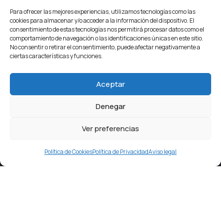
Para ofrecer las mejores experiencias, utilizamos tecnologías como las
cookies para almacenar y/o acceder a la información del dispositivo. El
consentimiento de estas tecnologías nos permitirá procesar datos como el
comportamiento de navegación o las identificaciones únicas en este sitio.
No consentir o retirar el consentimiento, puede afectar negativamente a
ciertas características y funciones.
Aceptar
Denegar
Ver preferencias
Política de Cookies
Política de Privacidad
Aviso legal
Estamos en pleno centro de Getafe, detrás del
Ayuntamiento, en la conocida como
“Plaza de la Rueda”
.
Frente a nuestro local, cruzando la calle, existe
un
aparcamiento público.
Si vienes en coche te facilitará
el acceso y la
primera hora es gratis
para nuestros