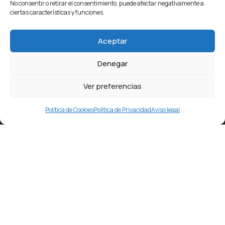
No consentir o retirar el consentimiento, puede afectar negativamente a
ciertas características y funciones.
Aceptar
Denegar
Ver preferencias
Política de Cookies
Política de Privacidad
Aviso legal
Estamos en pleno centro de Getafe, detrás del
Ayuntamiento, en la conocida como
“Plaza de la Rueda”
.
Frente a nuestro local, cruzando la calle, existe
un
aparcamiento público.
Si vienes en coche te facilitará
el acceso y la
primera hora es gratis
para nuestros
clientes.