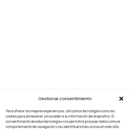
Gestionar consentimiento
Para ofrecer las mejores experiencias, utilizamos tecnologías como las
cookies para almacenar y/o acceder a la información del dispositivo. El
consentimiento de estas tecnologías nos permitirá procesar datos como el
comportamiento de navegación o las identificaciones únicas en este sitio.