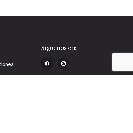
Síguenos en:
ciones
es
idad