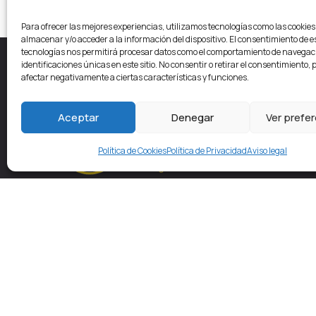
Para ofrecer las mejores experiencias, utilizamos tecnologías como las cookie
almacenar y/o acceder a la información del dispositivo. El consentimiento de e
tecnologías nos permitirá procesar datos como el comportamiento de navegaci
identificaciones únicas en este sitio. No consentir o retirar el consentimiento,
afectar negativamente a ciertas características y funciones.
Con
Aceptar
Denegar
Ver prefe
Pl. d
Política de Cookies
Política de Privacidad
Aviso legal
Geta
Estamos en pleno centro de Getafe, detrás
Lunes
del Ayuntamiento, en la conocida
y jue
como
“Plaza de la Rueda”
. Frente a
11:00
nuestro local, cruzando la calle, existe
un
aparcamiento público.
Si vienes en
info
coche te facilitará el acceso y la
primera
hora es gratis
para nuestros clientes.