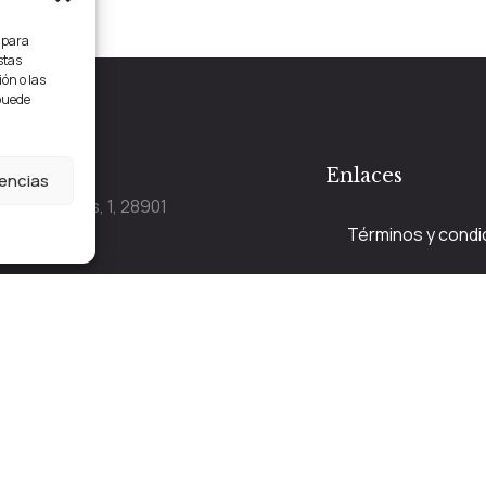
s para
stas
ón o las
 puede
tacto
Enlaces
rencias
e las Cuestas, 1, 28901
Términos y condi
fe, Madrid
Aviso legal
 y Miercoles 12:00 a 20:30, Martes
Política de Cooki
ves de 10:00 a 19:30 y Viernes de
 a 21:00.
Política de Privac
@naibeco.com